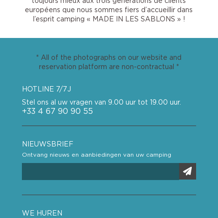
toujours mieux aux trois générations de clients
européens que nous sommes fiers d’accueillir dans
l’esprit camping « MADE IN LES SABLONS » !
* All of the photographs on our website and
reservation platform are non-contractual *
HOTLINE 7/7J
Stel ons al uw vragen van 9.00 uur tot 19.00 uur.
+33 4 67 90 90 55
NIEUWSBRIEF
Ontvang nieuws en aanbiedingen van uw camping
WE HUREN