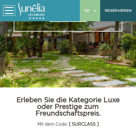
Das Privileg ist zurück:
DE
RESERVIEREN
Ihr kostenloses Upgrade!
Erleben Sie die Kategorie Luxe
oder Prestige zum
Freundschaftspreis.
Mit dem Code:
[ SURCLASS ]