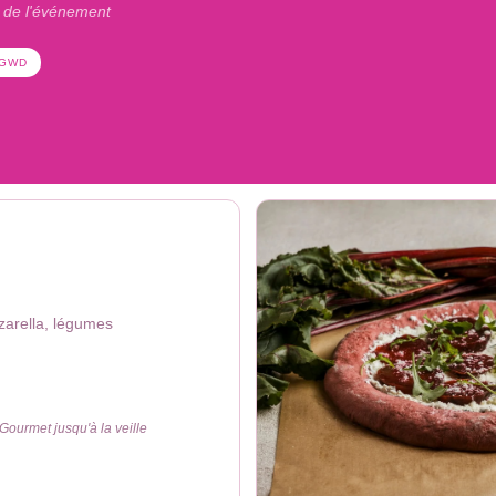
e de l'événement
 GWD
zarella, légumes
Gourmet jusqu'à la veille