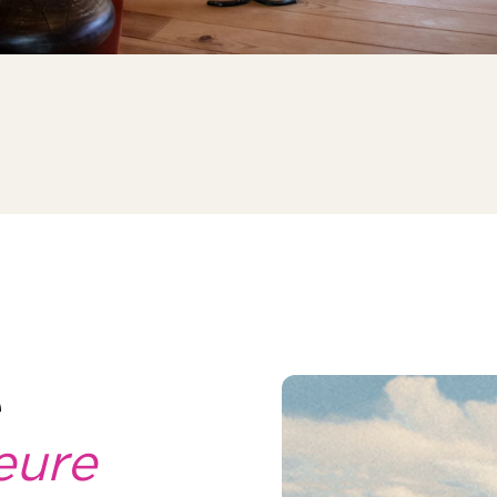
e
eure