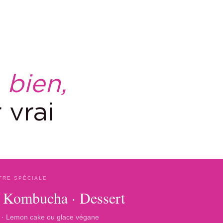
r
bien,
 vrai
FFRE SPÉCIALE
· Kombucha · Dessert
· Lemon cake ou glace végane