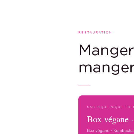
RESTAURATION
Mange
manger
SAC PIQUE-NIQUE · O
Box végane 
Box végane · Kombucha 