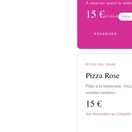
À réserver avant la veill
15 €
17,50 €
PRIX
RÉSERVER
PIZZA DU JOUR
Pizza Rose
Pâte à la betterave, moz
méditerranéens
15 €
Sur réservation au Comptoir 