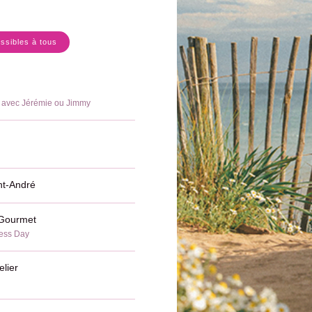
essibles à tous
 avec Jérémie ou Jimmy
int-André
 Gourmet
ness Day
elier