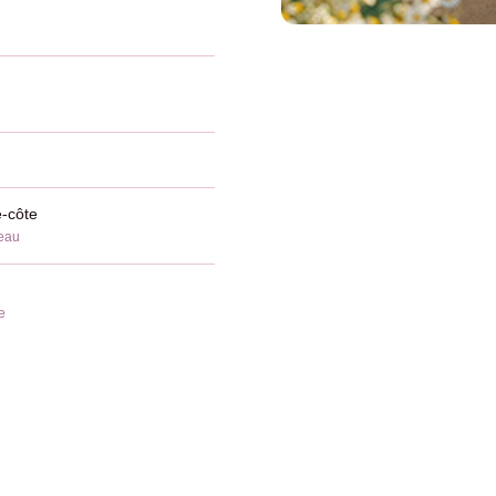
e-côte
'eau
e