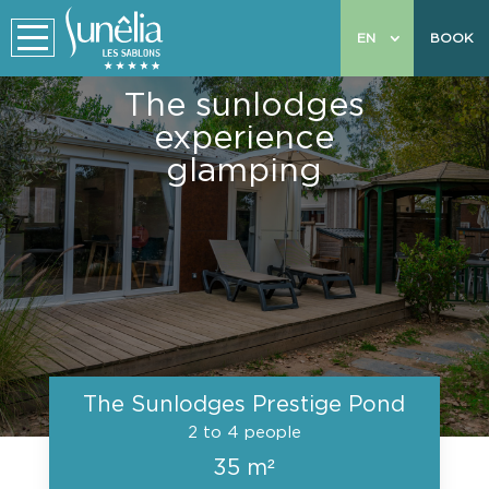
EN
BOOK
The sunlodges
experience
glamping
The Sunlodges Prestige Pond
2 to 4 people
35 m²